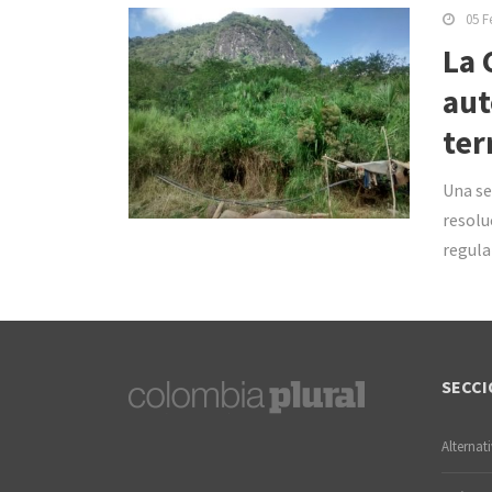
05 F
La 
aut
ter
Una se
resolu
regula
SECCI
Alternat