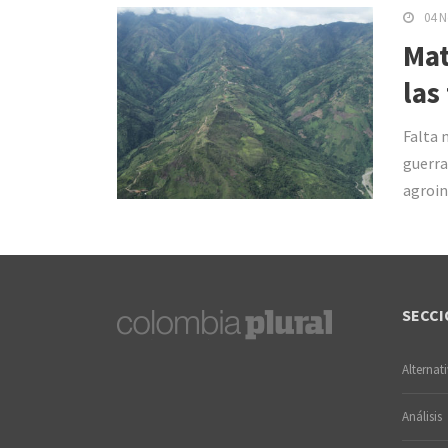
04 N
Mat
las
Falta 
guerra
agroin
SECCI
Alternat
Análisis