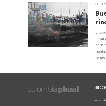
21 M
Bue
rin
Crónica
pesar 
policí
queda,
de los
SECCI
Alternat