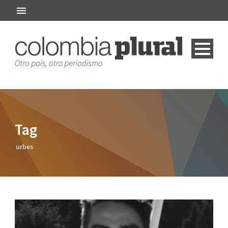
Tag
urbes