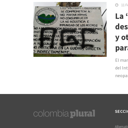
11 F
La 
des
y o
par
El mant
del In
neopar
SECCI
Alternat