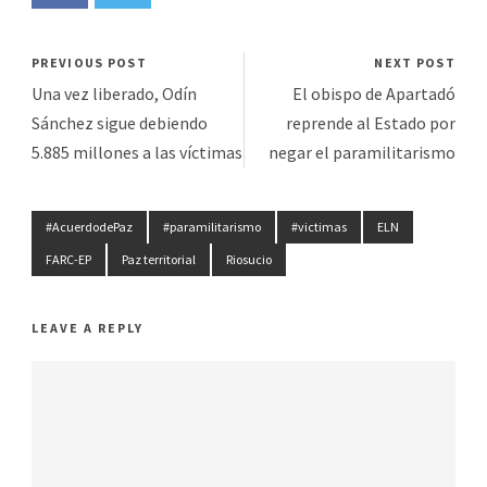
PREVIOUS POST
NEXT POST
Una vez liberado, Odín
El obispo de Apartadó
Sánchez sigue debiendo
reprende al Estado por
5.885 millones a las víctimas
negar el paramilitarismo
#AcuerdodePaz
#paramilitarismo
#victimas
ELN
FARC-EP
Paz territorial
Riosucio
LEAVE A REPLY