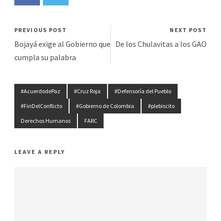
PREVIOUS POST
NEXT POST
Bojayá exige al Gobierno que
De los Chulavitas a los GAO
cumpla su palabra
#AcuerdodePaz
#Cruz Roja
#Defensoría del Pueblo
#FinDelConflicto
#Gobierno de Colombia
#plebiscito
Derechos Humanos
FARC
LEAVE A REPLY