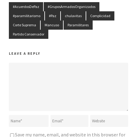
#AcuerdosDePaz
#GruposArmadosOrganizados
#paramilitarismo
#Paz
chulavitas
Complicidad
Corte Suprema
Mancuso
Paramilitares
Partido Conservador
LEAVE A REPLY
Save my name, email, and website in this browser for