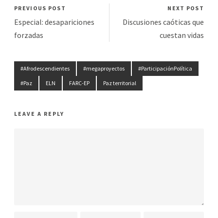
PREVIOUS POST
NEXT POST
Especial: desapariciones
Discusiones caóticas que
forzadas
cuestan vidas
#Afrodescendientes
#megaproyectos
#ParticipaciónPolítica
#Paz
ELN
FARC-EP
Paz territorial
LEAVE A REPLY