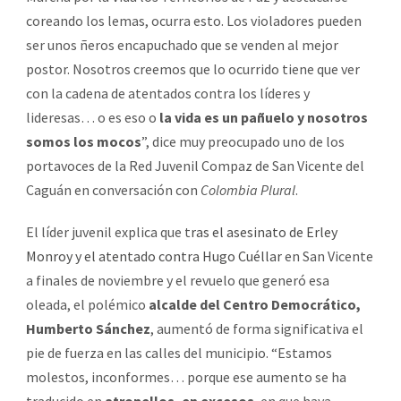
coreando los lemas, ocurra esto. Los violadores pueden
ser unos ñeros encapuchado que se venden al mejor
postor. Nosotros creemos que lo ocurrido tiene que ver
con la cadena de atentados contra los líderes y
lideresas… o es eso o
la vida es un pañuelo y nosotros
somos los mocos
”, dice muy preocupado uno de los
portavoces de la Red Juvenil Compaz de San Vicente del
Caguán en conversación con
Colombia Plural
.
El líder juvenil explica que t
ras el asesinato de Erley
Monroy y el atentado contra Hugo Cuéllar
en San Vicente
a finales de noviembre y el revuelo que generó esa
oleada, el polémico
alcalde del Centro Democrático,
Humberto Sánchez
, aumentó de forma significativa el
pie de fuerza en las calles del municipio. “Estamos
molestos, inconformes… porque ese aumento se ha
traducido en
atropellos, en excesos
, en que haya