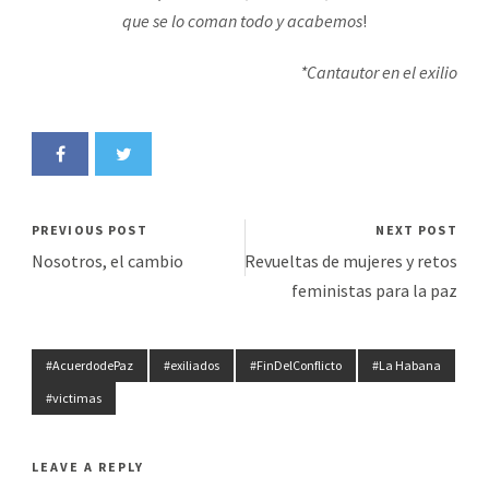
que se lo coman todo y acabemos
!
*Cantautor en el exilio
PREVIOUS POST
NEXT POST
Nosotros, el cambio
Revueltas de mujeres y retos
feministas para la paz
#AcuerdodePaz
#exiliados
#FinDelConflicto
#La Habana
#victimas
LEAVE A REPLY