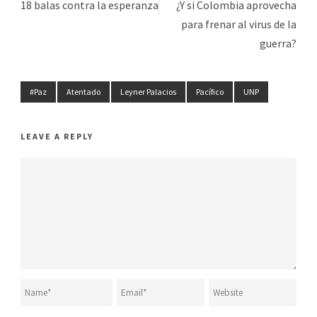
18 balas contra la esperanza
¿Y si Colombia aprovecha
para frenar al virus de la
guerra?
#Paz
Atentado
Leyner Palacios
Pacífico
UNP
LEAVE A REPLY