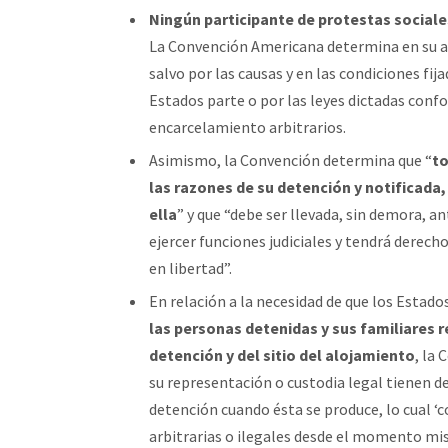
Ningún participante de protestas sociale
La Convención Americana determina en su artí
salvo por las causas y en las condiciones fi
Estados parte o por las leyes dictadas conf
encarcelamiento arbitrarios.
Asimismo, la Convención determina que “
to
las razones de su detención y notificada
ella
” y que “debe ser llevada, sin demora, an
ejercer funciones judiciales y tendrá derech
en libertad”.
En relación a la necesidad de que los Estad
las personas detenidas y sus familiares 
detención y del sitio del alojamiento
, la
su representación o custodia legal tienen d
detención cuando ésta se produce, lo cual 
arbitrarias o ilegales desde el momento mismo