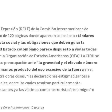
e Expresión
(RELE) de la Comisión Interamericana de
o de 120 páginas
donde aparecen todos los
estándares
ta social y las obligaciones que deben guiar la
El Estado colombiano parece dispuesto a violar todas
r la Organización de Estados Americanos (OEA). La CIDH
se
su preocupación ante “
la gravedad y el elevado número
umanos producto del uso excesivo de la fuerza
en el
ntre otras cosas, “las declaraciones estigmatizantes e
tales, entre las cuales resultan particularmente
tantes y a las víctimas como ‘terroristas’, ‘enemigos’ o
a y Derechos Humanos
Descarga