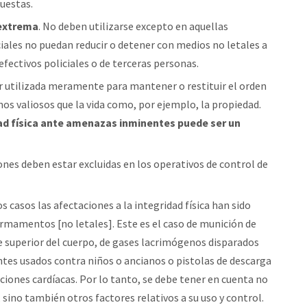
uestas.
 extrema
. No deben utilizarse excepto en aquellas
ciales no puedan reducir o detener con medios no letales a
efectivos policiales o de terceras personas.
r utilizada meramente para mantener o restituir el orden
nos valiosos que la vida como, por ejemplo, la propiedad.
idad física ante amenazas inminentes puede ser un
ones deben estar excluidas en los operativos de control de
casos las afectaciones a la integridad física han sido
armamentos [no letales]. Este es el caso de munición de
te superior del cuerpo, de gases lacrimógenos disparados
antes usados contra niños o ancianos o pistolas de descarga
ciones cardíacas. Por lo tanto, se debe tener en cuenta no
, sino también otros factores relativos a su uso y control.