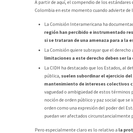
A partir de aquí, el compendio de los estándares 
Colombia en este momento cuando advierte de l
La Comisión Interamericana ha documentad
región han percibido e instrumentado r
si se trataran de una amenaza para a la e
La Comisión quiere subrayar que el derecho a
limitaciones a este derecho deben ser la
La CIDH ha destacado que los Estados, al d
pública,
suelen subordinar el ejercicio del
mantenimiento de intereses colectivos co
vaguedad o ambigüedad de estos términos par
noción de orden público y paz social que s
orden como una expresión del poder del Estad
puedan ver afectados circunstancialmente p
Pero especialmente claro es lo relativo a
la prot