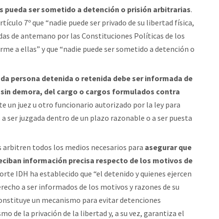
s pueda ser sometido a detención o prisión arbitrarias
.
culo 7º que “nadie puede ser privado de su libertad física,
jadas de antemano por las Constituciones Políticas de los
orme a ellas” y que “nadie puede ser sometido a detención o
da persona detenida o retenida debe ser informada de
, sin demora, del cargo o cargos formulados contra
te un juez u otro funcionario autorizado por la ley para
o a ser juzgada dentro de un plazo razonable o a ser puesta
os arbitren todos los medios necesarios para
asegurar que
reciban información precisa respecto de los motivos de
 Corte IDH ha establecido que “el detenido y quienes ejercen
erecho a ser informados de los motivos y razones de su
‘constituye un mecanismo para evitar detenciones
 de la privación de la libertad y, a su vez, garantiza el