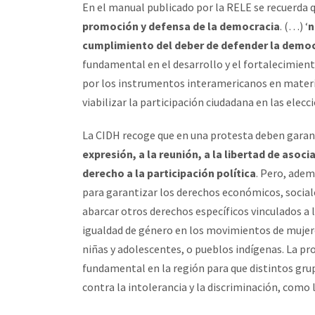
En el manual publicado por la RELE se recuerda q
promoción y defensa de la democracia
. (…) ‘
n
cumplimiento del deber de defender la demo
fundamental en el desarrollo y el fortalecimien
por los instrumentos interamericanos en materi
viabilizar la participación ciudadana en las elecc
La CIDH recoge que en una protesta deben garant
expresión, a la reunión, a la libertad de asocia
derecho a la participación política
. Pero, adem
para garantizar los derechos económicos, sociale
abarcar otros derechos específicos vinculados a 
igualdad de género en los movimientos de mujere
niñas y adolescentes, o pueblos indígenas. La pr
fundamental en la región para que distintos gru
contra la intolerancia y la discriminación, como