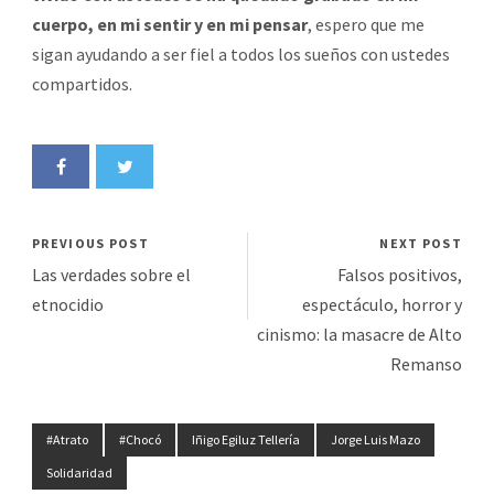
cuerpo, en mi sentir y en mi pensar
, espero que me
sigan ayudando a ser fiel a todos los sueños con ustedes
compartidos.
PREVIOUS POST
NEXT POST
Las verdades sobre el
Falsos positivos,
etnocidio
espectáculo, horror y
cinismo: la masacre de Alto
Remanso
#Atrato
#Chocó
Iñigo Egiluz Tellería
Jorge Luis Mazo
Solidaridad