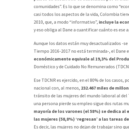
comunidades”. Es lo que se denomina como “econ
casi todos los aspectos de la vida, Colombia tie
2010, que, a modo “informativo”,
incluye la eco
y eso obliga al Dane a cuantificar cuánto es ese 
Aunque los datos están muy desactualizados -se r
Tiempo 2016-2017 no está terminada-, el Dane 
económicamente equivale al 19,3% del Produc
Doméstico y de Cuidado No Remunerados (TDCNR)
Ese TDCNR es ejercido, en el 80% de los casos, p
nacional con, al menos,
232.467 miles de millon
tránsito de las mujeres del mundo laboral al del
una persona pierde su empleo sigue dos rutas mu
mayoría de los varones (el 58%) se dedica al 
las mujeres (58,8%) ‘regresan’ a las tareas 
Es decir, las mujeres no dejan de trabajar sino 