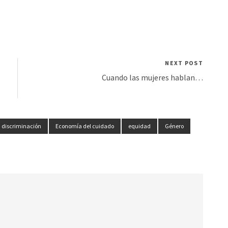
NEXT POST
Cuando las mujeres hablan…
discriminación
Economía del cuidado
equidad
Género