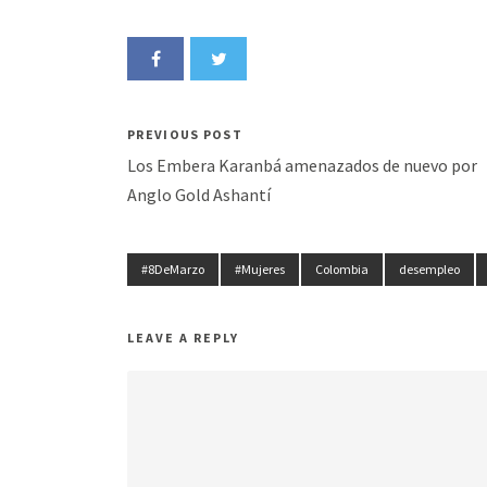
PREVIOUS POST
Los Embera Karanbá amenazados de nuevo por
Anglo Gold Ashantí
#8DeMarzo
#Mujeres
Colombia
desempleo
LEAVE A REPLY