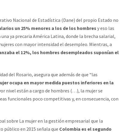
ativo Nacional de Estadística (Dane) del propio Estado no
alarios un 25% menores a los de los hombres
y eso las
una ya precaria América Latina, donde la brecha salarial,
mujeres con mayor intensidad el desempleo. Mientras, a
anzaba el 12%, los hombres desempleados suponían el
sidad del Rosario, asegura que además de que “las
jer ocupa en mayor medida puestos inferiores en la
yor nivel están a cargo de hombres (…), la mujer se
as funcionales poco competitivas y, en consecuencia, con
bal sobre La mujer en la gestión empresarial que la
zo público en 2015 señala que
Colombia es el segundo