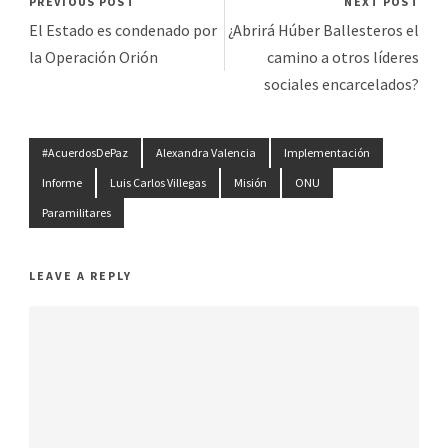
PREVIOUS POST
NEXT POST
El Estado es condenado por
¿Abrirá Húber Ballesteros el
la Operación Orión
camino a otros líderes
sociales encarcelados?
#AcuerdosDePaz
Alexandra Valencia
Implementación
Informe
Luis Carlos Villegas
Misión
ONU
Paramilitares
LEAVE A REPLY