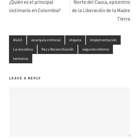
¿Quién es el principal
Norte del Cauca, epicentro
victimario en Colombia?
de la Liberación de la Madre
Tierra
#GAO
anarquía criminal
disputa
Implementación
La iniciativa
Paz y Reconciliación
segundo informe
territorios
LEAVE A REPLY