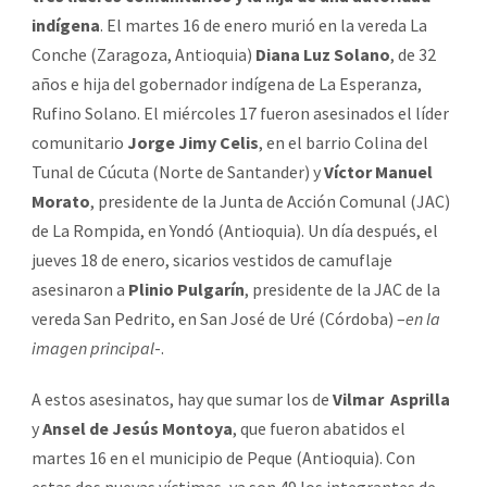
indígena
. El martes 16 de enero murió en la vereda La
Conche (Zaragoza, Antioquia)
Diana Luz Solano
, de 32
años e hija del gobernador indígena de La Esperanza,
Rufino Solano. El miércoles 17 fueron asesinados el líder
comunitario
Jorge Jimy Celis
, en el barrio Colina del
Tunal de Cúcuta (Norte de Santander) y
Víctor Manuel
Morato
, presidente de la Junta de Acción Comunal (JAC)
de La Rompida, en Yondó (Antioquia). Un día después, el
jueves 18 de enero, sicarios vestidos de camuflaje
asesinaron a
Plinio Pulgarín
, presidente de la JAC de la
vereda San Pedrito, en San José de Uré (Córdoba) –
en la
imagen principal
-.
A estos asesinatos, hay que sumar los de
Vilmar Asprilla
y
Ansel de Jesús Montoya
, que fueron abatidos el
martes 16 en el municipio de Peque (Antioquia). Con
estas dos nuevas víctimas, ya son 49 los integrantes de