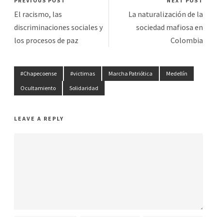
PREVIOUS POST
NEXT POST
El racismo, las
La naturalización de la
discriminaciones sociales y
sociedad mafiosa en
los procesos de paz
Colombia
#Chapecoense
#victimas
Marcha Patriótica
Medellín
Ocultamiento
Solidaridad
LEAVE A REPLY