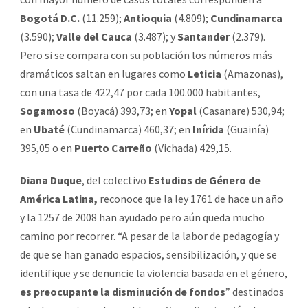
Bogotá
D.C.
(11.259);
Antioquia
(4.809);
Cundinamarca
(3.590);
Valle del Cauca
(3.487); y
Santander
(2.379).
Pero si se compara con su población los números más
dramáticos saltan en lugares como
Leticia
(Amazonas),
con una tasa de 422,47 por cada 100.000 habitantes,
Sogamoso
(Boyacá) 393,73; en
Yopal
(Casanare) 530,94;
en
Ubaté
(Cundinamarca) 460,37; en
Inírida
(Guainía)
395,05 o en
Puerto Carreño
(Vichada) 429,15.
Diana Duque
, del colectivo
Estudios de Género de
América Latina,
reconoce que la ley 1761 de hace un año
y la 1257 de 2008 han ayudado pero aún queda mucho
camino por recorrer. “A pesar de la labor de pedagogía y
de que se han ganado espacios, sensibilización, y que se
identifique y se denuncie la violencia basada en el género,
es preocupante la disminución de fondos
” destinados