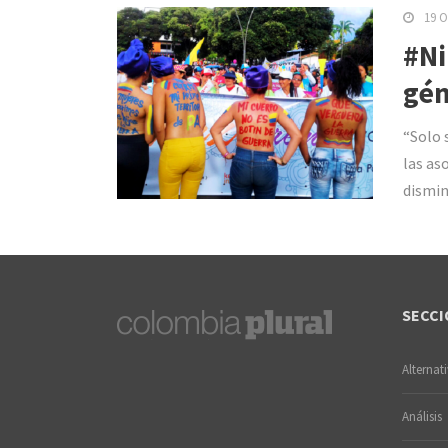
19 O
#Ni
gén
“Solo 
las as
dismin
SECCI
Alternat
Análisis