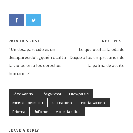
PREVIOUS POST
NEXT POST
“Un desaparecido es un
Lo que oculta la oda de
desaparecido”: ¿quién oculta
Duque a los empresarios de
la violación a los derechos
la palma de aceite
humanos?
César Gaviria
Código Penal
Fuero policial
Ministerio de Interior
paro nacional
Policía Nacional
Reforma
Uniforme
violencia policial
LEAVE A REPLY