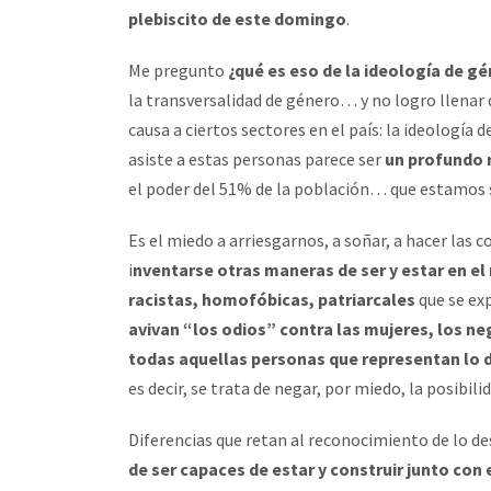
plebiscito de este domingo
.
Me pregunto
¿qué es eso de la ideología de 
la transversalidad de género… y no logro llenar 
causa a ciertos sectores en el país: la ideología 
asiste a estas personas parece ser
un profundo 
el poder del 51% de la población… que estamo
Es el miedo a arriesgarnos, a soñar, a hacer las 
i
nventarse otras maneras de ser y estar en e
racistas, homofóbicas, patriarcales
que se ex
avivan “los odios” contra las mujeres, los ne
todas aquellas personas que representan lo 
es decir, se trata de negar, por miedo, la posibili
Diferencias que retan al reconocimiento de lo de
de ser capaces de estar y construir junto con e