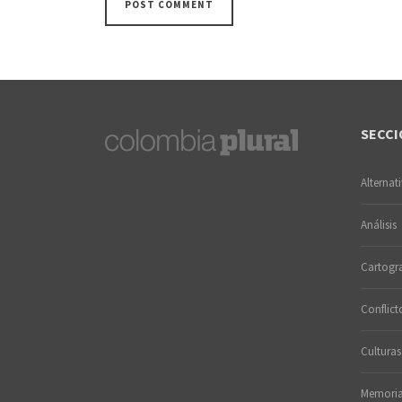
SECCI
Alternat
Análisis
Cartogra
Conflict
Culturas
Memori