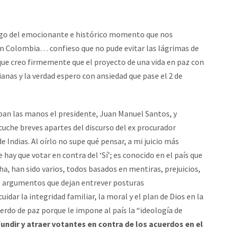
tigo del emocionante e histórico momento que nos
n Colombia… confieso que no pude evitar las lágrimas de
ue creo firmemente que el proyecto de una vida en paz con
ianas y la verdad espero con ansiedad que pase el 2 de
an las manos el presidente, Juan Manuel Santos, y
uche breves apartes del discurso del ex procurador
Indias. Al oírlo no supe qué pensar, a mi juicio más
ay que votar en contra del ‘Sí’; es conocido en el país que
a, han sido varios, todos basados en mentiras, prejuicios,
o, argumentos que dejan entrever posturas
idar la integridad familiar, la moral y el plan de Dios en la
erdo de paz porque le impone al país la “ideología de
ndir y atraer votantes en contra de los acuerdos en el