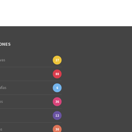
ONES
ivas
27
88
fías
6
os
36
12
as
30