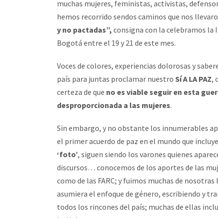
muchas mujeres, feministas, activistas, defensora
hemos recorrido sendos caminos que nos llevaro
y no pactadas”,
consigna con la celebramos la I
Bogotá entre el 19 y 21 de este mes.
Voces de colores, experiencias dolorosas y saber
país para juntas proclamar nuestro
Sí A LA PAZ
,
certeza de que
no es viable seguir en esta gue
desproporcionada a las mujeres
.
Sin embargo, y no obstante los innumerables ap
el primer acuerdo de paz en el mundo que incluye
‘foto’
, siguen siendo los varones quienes apare
discursos… conocemos de los aportes de las muje
como de las FARC; y fuimos muchas de nosotras 
asumiera el enfoque de género, escribiendo y tr
todos los rincones del país; muchas de ellas inc