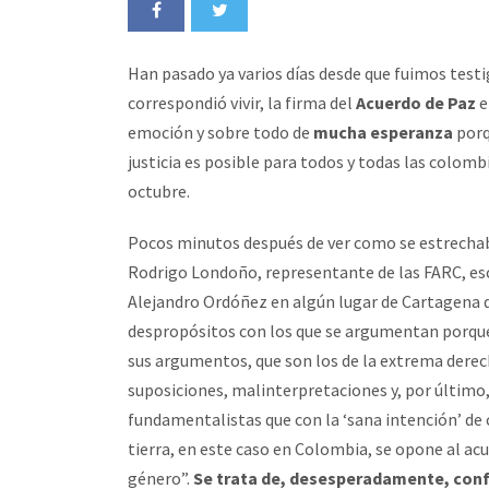
Han pasado ya varios días desde que fuimos tes
correspondió vivir, la firma del
Acuerdo de Paz
e
emoción y sobre todo de
mucha esperanza
porq
justicia es posible para todos y todas las colomb
octubre.
Pocos minutos después de ver como se estrechab
Rodrigo Londoño, representante de las FARC, esc
Alejandro Ordóñez en algún lugar de Cartagena de 
despropósitos con los que se argumentan porque h
sus argumentos, que son los de la extrema derech
suposiciones, malinterpretaciones y, por últim
fundamentalistas que con la ‘sana intención’ de cu
tierra, en este caso en Colombia, se opone al acu
género”.
Se trata de, desesperadamente, confu