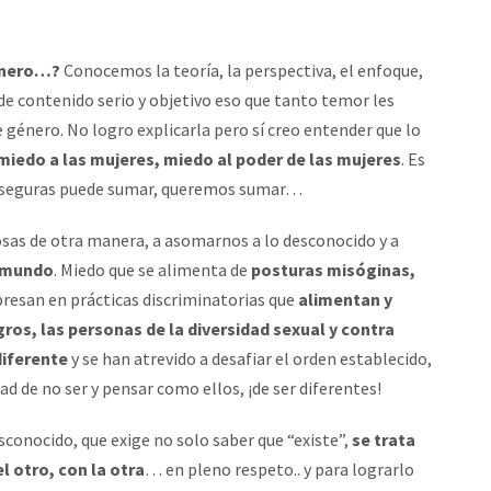
género…?
Conocemos la teoría, la perspectiva, el enfoque,
de contenido serio y objetivo eso que tanto temor les
de género. No logro explicarla pero sí creo entender que lo
miedo a las mujeres, miedo al poder de las mujeres
. Es
s seguras puede sumar, queremos sumar…
cosas de otra manera, a asomarnos a lo desconocido y a
l mundo
. Miedo que se alimenta de
posturas misóginas,
presan en prácticas discriminatorias que
alimentan y
gros, las personas de la diversidad sexual y contra
diferente
y se han atrevido a desafiar el orden establecido,
dad de no ser y pensar como ellos, ¡de ser diferentes!
sconocido, que exige no solo saber que “existe”,
se trata
l otro, con la otra
… en pleno respeto.. y para lograrlo