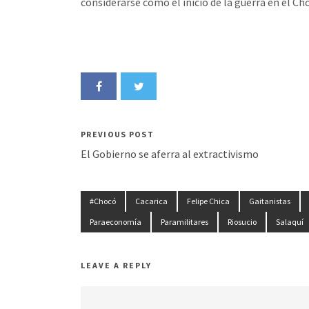
considerarse como el inicio de la guerra en el Ch
PREVIOUS POST
El Gobierno se aferra al extractivismo
#Chocó
Cacarica
Felipe Chica
Gaitanistas
Paraeconomía
Paramilitares
Riosucio
Salaquí
LEAVE A REPLY