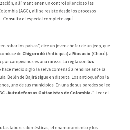
ción, allí mantienen un control silencioso las
ombia (AGC), allí se resiste desde los procesos
l…
Consulta el especial completo aquí
ren robar los paisas”, dice un joven chofer de un jeep, que
e conduce de
Chigorodó
(Antioquia) a
Riosucio
(Chocó).
do por campesinos es una rareza. La regla son
los
e hace medio siglo la selva comenzó a rendirse ante la
a. Belén de Bajirá sigue en disputa. Los antioqueños la
nos, uno de sus municipios. En una de sus paredes se lee
C -Autodefensas Gaitanistas de Colombia-
”.
Leer el
o
: las labores domésticas, el enamoramiento y los