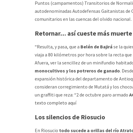
Puntos (campamentos) Transitorios de Normaliza
autodenominadas Autodefensas Gaitanistas de Col
comunitarios en las cuencas del olvido naciona
Retornar… así cueste más muerte
“Resulta, y pasa, que a
Belén de Bajirá
se la quie
viaja a 80 kilómetros por hora sobre la recta qu
Afuera, ver la sencillez de un minifundio habita
monocultivos y los potreros de ganado
. Desd
expansión histórica del departamento de Antioqui
consideran corregimiento de Mutatá y los chocoa
un graffiti que reza: “2 de octubre paro armado
AG
texto completo aquí
Los silencios de Riosucio
En Riosucio
todo sucede a orillas del río Atrat