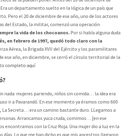
Era un departamento suelto en la lógica de un país que
rto. Pero el 20 de diciembre de ese año, uno de los actores
as del Estado, la militar, comenzó una operación
empre la vida de los chocoanos.
Por si había alguna duda
s, en febrero de 1997, quedó todo claro con la
erza Aérea, la Brigada XVII del Ejército y los paramilitares
 ese año, en diciembre, se cerró el círculo territorial de la
xto completo aquí
ó?
in nada: mujeres pariendo, niños sin comida… la idea era
ropuso ir a Pavarandó. En ese momento ya éramos como 600
, La Secreta… era un camino bastante duro. LLegamos a
personas. Arrancamos yuca cruda, comimos… [en ese
s encontramos con la Cruz Roja. Una mujer dio a luz en la
ios días. Lo que me han dicho es que mis ancestros llegaron