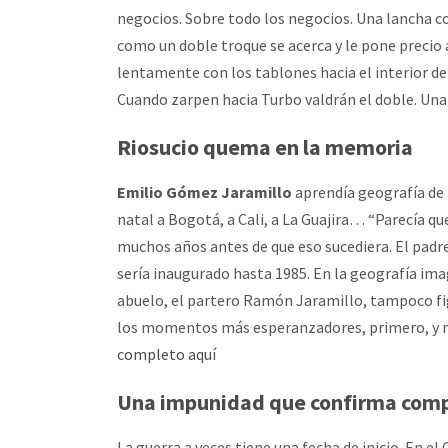
negocios. Sobre todo los negocios. Una lancha c
como un doble troque se acerca y le pone precio 
lentamente con los tablones hacia el interior de 
Cuando zarpen hacia Turbo valdrán el doble. Una 
Riosucio quema en la memoria
Emilio Gómez Jaramillo
aprendía geografía de 
natal a Bogotá, a Cali, a La Guajira… “Parecía qu
muchos años antes de que eso sucediera. El padre
sería inaugurado hasta 1985. En la geografía ima
abuelo, el partero Ramón Jaramillo, tampoco f
los momentos más esperanzadores, primero, y m
completo aquí
Una impunidad que confirma comp
La guerra a veces tiene una fecha de inicio. En e