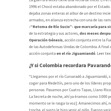
1996 el Chocó estaba abandonado por el Estado. 
dejaba zonas enteras al albur de un destino incie
armados, en alianza estrecha con una de las ram
-“Retoma de Río Sucio”- que marcaría para si
de la estrategia y sus actores,
dos meses despué
Operación Génesis
, acción conjunta entre la Fu
de las Autodefensas Unidas de Colombia. A final de
acción conjunta
en el río Jiguamiandó
.
Leer te
¿Y si Colombia recordara Pavarand
“Llegamos por el río Curvaradó a Jiguamiandó, s
coger para Medellín, pero uno de los líderes p
personas. Pasamos por Cuatro Tapas, Llano Rico
La Secreta de noche, ahí ya éramos como 3.000 
momento se le rasga la voz]. Amanecimos ahí, no
trocha, el susto le hizo venir al niño. Fueron var