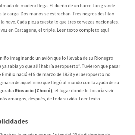
olmada de madera llega. El dueño de un barco tan grande
a la carga. Dos manos se estrechan. Tres negros desfilan
la nave. Cada pieza cuesta lo que tres cervezas nacionales.
vez en Cartagena, el triple.
Leer texto completo aquí
niño imaginando un avión que lo llevaba de su Rionegro
e ya sabía yo que allí habría aeropuerto”. Tuvieron que pasar
 Emilio nació el 9 de marzo de 1938 y el aeropuerto no
ginaria de aquel niño que llegó al mundo con la ayuda de su
iguraba
Riosucio (Chocó)
, el lugar donde le tocaría vivir
ás amargos, después, de toda su vida.
Leer texto
licidades
l Chocó se la pueden poner. Antes del 20 de diciembre de