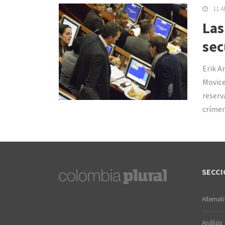
11 A
Las
sec
Erik A
Movice
reserv
crímen
SECCI
Alternat
Análisis