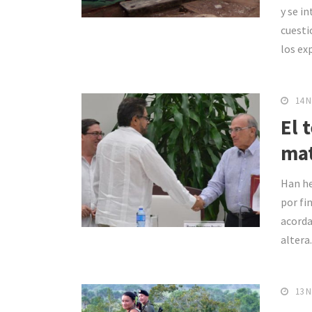
y se i
cuesti
los ex
14 N
El 
mat
Han he
por fi
acorda
altera.
13 N