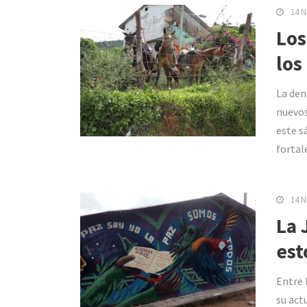
14 N
Los
los
La den
nuevos
este s
fortal
14 N
La 
est
Entre 
su act