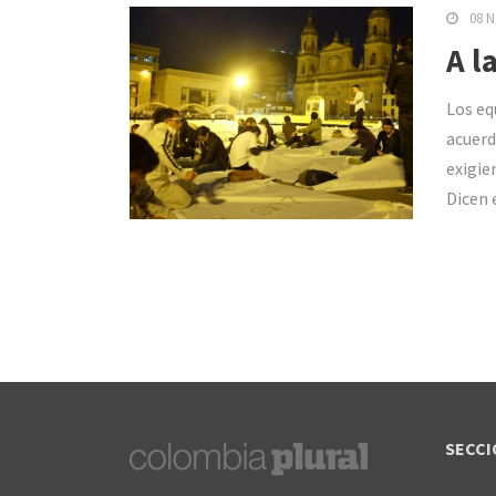
08 N
A l
Los eq
acuerd
exigie
Dicen 
SECCI