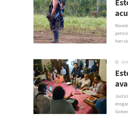
Est
acu
Noveda
petici
han si
10 N
Est
ava
Justici
drogas
Gobier