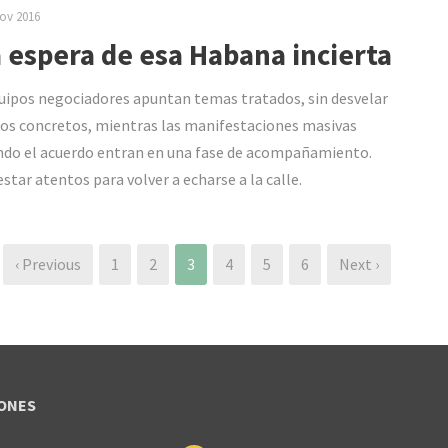
ov 2016
a espera de esa Habana incierta
uipos negociadores apuntan temas tratados, sin desvelar
os concretos, mientras las manifestaciones masivas
ndo el acuerdo entran en una fase de acompañamiento.
estar atentos para volver a echarse a la calle.
‹ Previous
1
2
3
4
5
6
Next ›
ONES