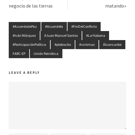
negocio de las tierras
matando»
#AcuerdodePaz
#AcuerdoYa
#FinDelConflicto
#Iván Márquez
#Juan Manuel Santos
#La Habana
#ParticipaciónPolítica
#plebiscito
#victimas
Álvaro uribe
FARC-EP
Unión Patriótica
LEAVE A REPLY