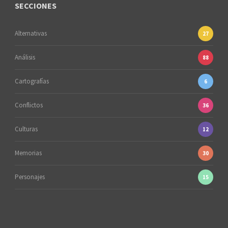
SECCIONES
Alternativas
27
Análisis
88
Cartografías
6
Conflictos
36
Culturas
12
Memorias
30
Personajes
15