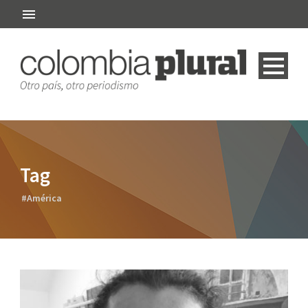
Tag
#América