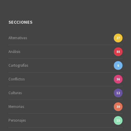
SECCIONES
Alternativas
27
Análisis
88
Cartografías
6
Conflictos
36
Culturas
12
Memorias
30
Personajes
15