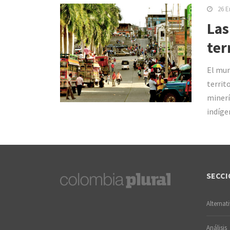
26 E
Las
ter
El mun
territ
minerí
indíge
SECCI
Alternat
Análisis