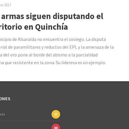
ne 2017
 armas siguen disputando el
ritorio en Quinchía
icipio de Risaralda no encuentra el sosiego. La disputa
orial de paramilitares y reductos del EPL y la amenaza de la
a del oro pone al borde del abismo a la parcialidad
na que resistente en la zona. Su lideresa es un ejemplo.
ONES
ivas
27
88