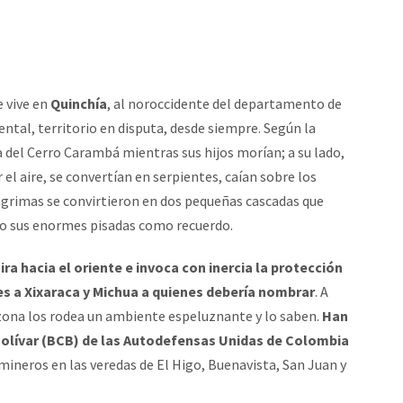
 vive en
Quinchía
, al noroccidente del departamento de
dental, territorio en disputa, desde siempre. Según la
a del Cerro Carambá mientras sus hijos morían; a su lado,
el aire, se convertían en serpientes, caían sobre los
ágrimas se convirtieron en dos pequeñas cascadas que
do sus enormes pisadas como recuerdo.
ira hacia el oriente e invoca con inercia la protección
 es a Xixaraca y Michua a quienes debería nombrar
. A
zona los rodea un ambiente espeluznante y lo saben.
Han
Bolívar (BCB) de las Autodefensas Unidas de Colombia
 mineros en las veredas de El Higo, Buenavista, San Juan y