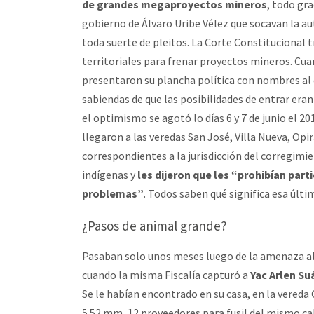
de grandes megaproyectos mineros
, todo gra
gobierno de Álvaro Uribe Vélez que socavan la au
toda suerte de pleitos. La Corte Constitucional t
territoriales para frenar proyectos mineros. Cu
presentaron su plancha política con nombres al c
sabiendas de que las posibilidades de entrar eran
el optimismo se agotó lo días 6 y 7 de junio el 
llegaron a las veredas San José, Villa Nueva, Opi
correspondientes a la jurisdicción del corregim
indígenas y
les dijeron que les “prohibían part
problemas”
. Todos saben qué significa esa últim
¿Pasos de animal grande?
Pasaban solo unos meses luego de la amenaza al 
cuando la misma Fiscalía capturó a
Yac Arlen Su
Se le habían encontrado en su casa, en la vereda 
5.52 mm, 12 proveedores para fusil del mismo ca