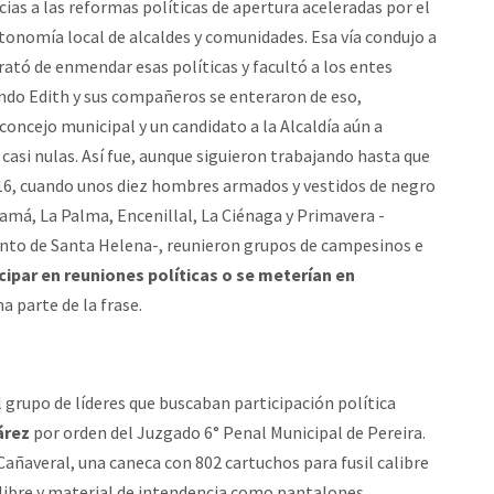
cias a las reformas políticas de apertura aceleradas por el
tonomía local de alcaldes y comunidades. Esa vía condujo a
rató de enmendar esas políticas y facultó a los entes
ando Edith y sus compañeros se enteraron de eso,
oncejo municipal y un candidato a la Alcaldía aún a
 casi nulas. Así fue, aunque siguieron trabajando hasta que
2016, cuando unos diez hombres armados y vestidos de negro
ramá, La Palma, Encenillal, La Ciénaga y Primavera -
iento de Santa Helena-, reunieron grupos de campesinos e
icipar en reuniones políticas o se meterían en
a parte de la frase.
grupo de líderes que buscaban participación política
árez
por orden del Juzgado 6° Penal Municipal de Pereira.
Cañaveral, una caneca con 802 cartuchos para fusil calibre
libre y material de intendencia como pantalones