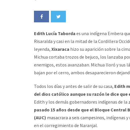
Edith Lucía Taborda
es una indígena Embera que
Risaralda y casi en la mitad de la Cordillera Occi
leyenda,
Xixaraca
hizo su aparición sobre la cim
Michua cortaba trozos de bejuco, los lanzaba por 
enemigos, estos avanzaban. Michua lloró y sus l
bajan por el cerro, ambos desaparecieron dejan
Todos los días y antes de salir de su casa,
Edith m
del dios católico aunque su razón le dice que
Edith y los demás gobernadores indígenas de la 
pasado 15 años desde que el Bloque Central 
(AUC)
masacrara a seis campesinos
, indígenas y
en el corregimiento de Naranjal.