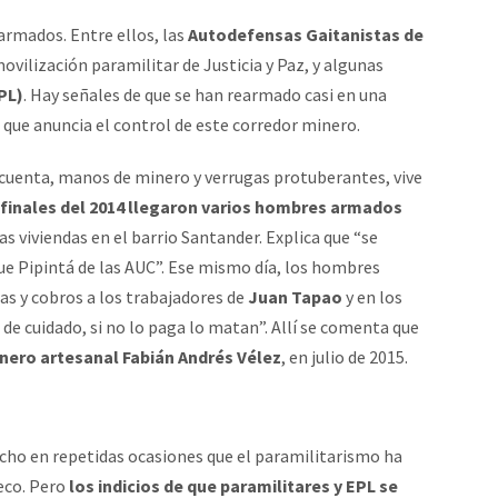
armados. Entre ellos, las
Autodefensas Gaitanistas de
ovilización paramilitar de Justicia y Paz, y algunas
PL)
. Hay señales de que se han rearmado casi en una
a que anuncia el control de este corredor minero.
cuenta, manos de minero y verrugas protuberantes, vive
 finales del 2014 llegaron varios hombres armados
s viviendas en el barrio Santander. Explica que “se
ue Pipintá de las AUC”. Ese mismo día, los hombres
s y cobros a los trabajadores de
Juan Tapao
y en los
 de cuidado, si no lo paga lo matan”. Allí se comenta que
inero artesanal Fabián Andrés Vélez
, en julio de 2015.
dicho en repetidas ocasiones que el paramilitarismo ha
eco. Pero
los indicios de que paramilitares y EPL se