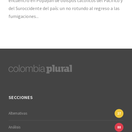
encuentro en Popayán de obispos católicos del Pacífico y
del Suroccidente del país: un no rotundo al regreso a las
fumigaciones...
SECCIONES
Alternativas
27
Análisis
88