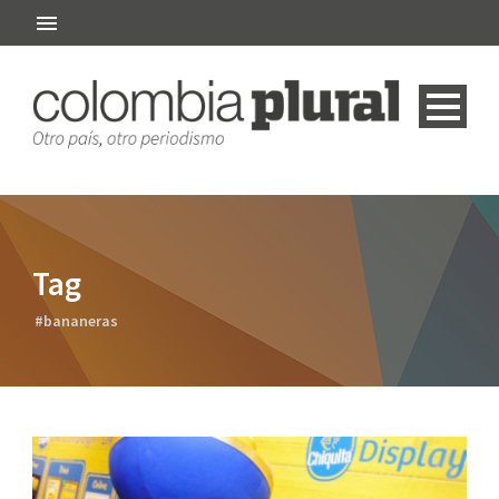
Tag
#bananeras