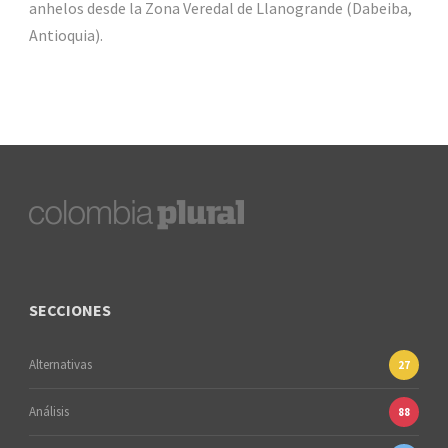
anhelos desde la Zona Veredal de Llanogrande (Dabeiba,
Antioquia).
SECCIONES
Alternativas
27
Análisis
88