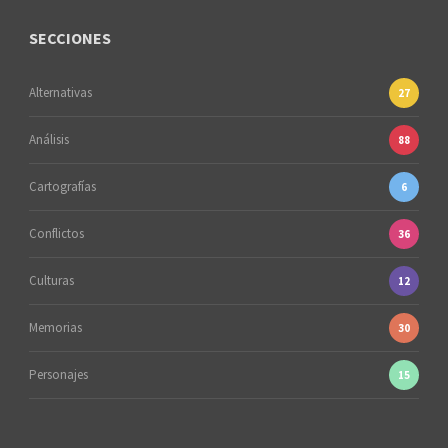
SECCIONES
Alternativas
27
Análisis
88
Cartografías
6
Conflictos
36
Culturas
12
Memorias
30
Personajes
15