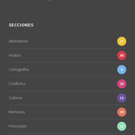
SECCIONES
Alternativas
27
Análisis
88
Cartografías
6
Conflictos
36
Culturas
12
Memorias
30
Personajes
15