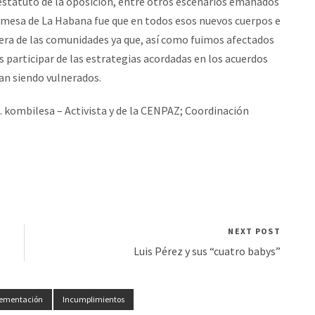
l estatuto de la oposición, entre otros escenarios emanados
 mesa de La Habana fue que en todos esos nuevos cuerpos e
era de las comunidades ya que, así como fuimos afectados
s participar de las estrategias acordadas en los acuerdos
an siendo vulnerados.
kombilesa – Activista y de la CENPAZ; Coordinación
NEXT POST
Luis Pérez y sus “cuatro babys”
ementación
Incumplimientos