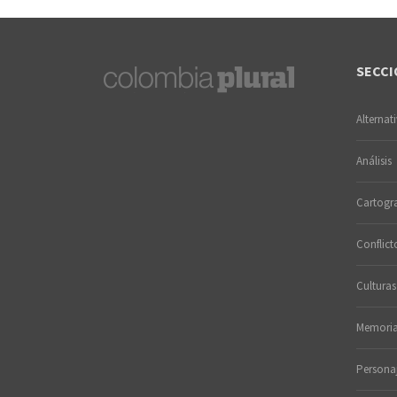
SECCI
Alternat
Análisis
Cartogra
Conflict
Culturas
Memori
Persona