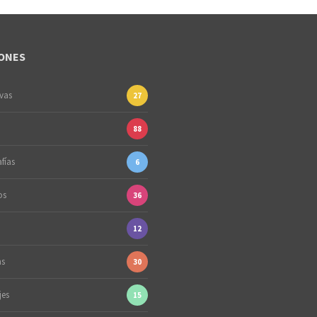
ONES
ivas
27
88
fías
6
os
36
12
as
30
jes
15