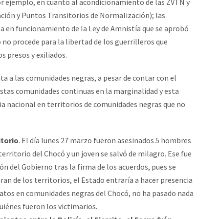
r ejemplo, en cuanto al acondicionamiento de las ZVTN y
ión y Puntos Transitorios de Normalización); las
sta en funcionamiento de la Ley de Amnistía que se aprobó
no procede para la libertad de los guerrilleros que
s presos y exiliados.
a a las comunidades negras, a pesar de contar con el
 estas comunidades continuas en la marginalidad y esta
a nacional en territorios de comunidades negras que no
itorio
. El día lunes 27 marzo fueron asesinados 5 hombres
erritorio del Chocó y un joven se salvó de milagro. Ese fue
n del Gobierno tras la firma de los acuerdos, pues se
an de los territorios, el Estado entraría a hacer presencia
inatos en comunidades negras del Chocó, no ha pasado nada
quiénes fueron los victimarios.