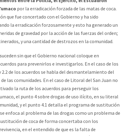
ientos entre la Policía, el Ejercito, el Escuadrón
 Tumaco
por la erradicación forzada de las matas de coca.
ón que fue concertado con el Gobierno y ha sido
zando la erradicación forzosamente y esto ha generado un
ridas de gravedad por la acción de las fuerzas del orden;
cinerados, y una cantidad de destrozos en la comunidad.
suceden sin que el Gobierno nacional coloque en
erdos para prevenirlos e investigarlos. En el caso de los
. y 2.2 de los acuerdos se habla del desmantelamiento del
de las comunidades. En el caso de Litoral del San Juan no
tivado la ruta de los acuerdos para perseguir los
maco, el punto 4 sobre drogas de uso ilícito, en su literal
comunidad, y el punto 4.1 detalla el programa de sustitución
te se enfoca al problema de las drogas como un problema de
 sustitución de coca de forma concertaba con los
vivencia, en el entendido de que es la falta de