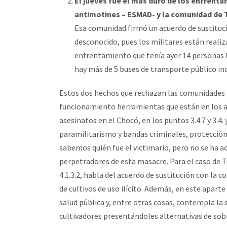
El jueves fue el más duro de los enfrentam
antimotines – ESMAD- y la comunidad de
Esa comunidad firmó un acuerdo de sustituci
desconocido, pues los militares están reali
enfrentamiento que tenía ayer 14 personas he
hay más de 5 buses de transporte público in
Estos dos hechos que rechazan las comunidades 
funcionamiento herramientas que están en los acu
asesinatos en el Chocó, en los puntos 3.4.7 y 3.4
paramilitarismo y bandas criminales, protección 
sabemos quién fue el victimario, pero no se ha ac
perpetradores de esta masacre. Para el caso de Tu
4.1.3.2, habla del acuerdo de sustitución con la 
de cultivos de uso ilícito. Además, en este apar
salud pública y, entre otras cosas, contempla la
cultivadores presentándoles alternativas de sobre