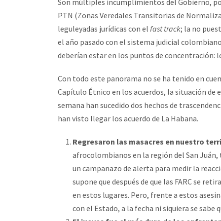
Son múltiples incumplimientos del Gobierno, po
PTN (Zonas Veredales Transitorias de Normalizac
leguleyadas jurídicas con el
fast track
; la no pue
el año pasado con el sistema judicial colombiano 
deberían estar en los puntos de concentración: lo
Con todo este panorama no se ha tenido en cuent
Capítulo Étnico en los acuerdos, la situación de
semana han sucedido dos hechos de trascendenci
han visto llegar los acuerdo de La Habana.
Regresaron las masacres en nuestro terr
afrocolombianos en la región del San Juán, t
un campanazo de alerta para medir la reacció
supone que después de que las FARC se retirar
en estos lugares. Pero, frente a estos ases
con el Estado, a la fecha ni siquiera se sabe 