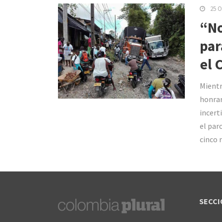
25 O
“No
par
el 
Mientr
honrar
incert
el par
cinco 
SECCI