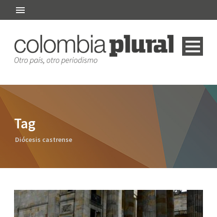
Tag
Diócesis castrense