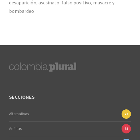
desaparición, asesinato, falso positivo, masacre y
bombardeo
SECCIONES
Alternativas
27
Análisis
88