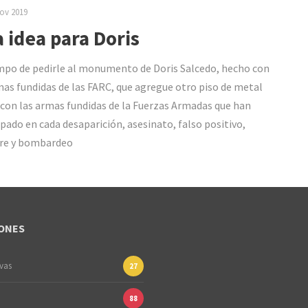
ov 2019
 idea para Doris
mpo de pedirle al monumento de Doris Salcedo, hecho con
mas fundidas de las FARC, que agregue otro piso de metal
con las armas fundidas de la Fuerzas Armadas que han
ipado en cada desaparición, asesinato, falso positivo,
re y bombardeo
ONES
ivas
27
88