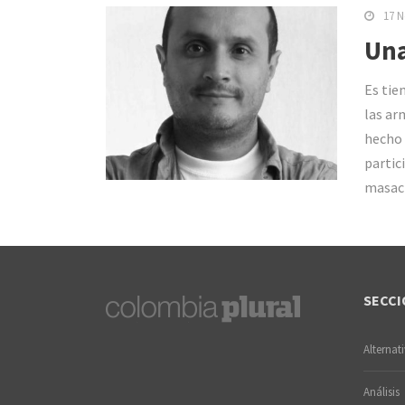
17 N
Una
Es tie
las ar
hecho 
partic
masac
SECCI
Alternat
Análisis