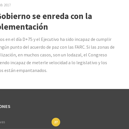
eb 2017
Gobierno se enreda con la
lementación
s en el día D+75 y el Ejecutivo ha sido incapaz de cumplir
ingún punto del acuerdo de paz con las FARC. Si las zonas de
ización, en muchos casos, son un lodazal, el Congreso
iendo incapaz de meterle velocidad a lo legislativo y los
os están empantanados.
ONES
ivas
27