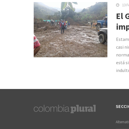
13 F
El 
imp
Estamo
casi n
normal
está s
indult
SECCI
Alternat