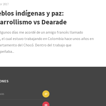
br 2017
blos indígenas y paz:
arrollismo vs Dearade
lgunos días me acordé de un amigo francés llamado
, el cual estuvo trabajando en Colombia hace unos años en
artamento del Chocó. Dentro del trabajo que
eñaba...
ONES
ivas
27
88