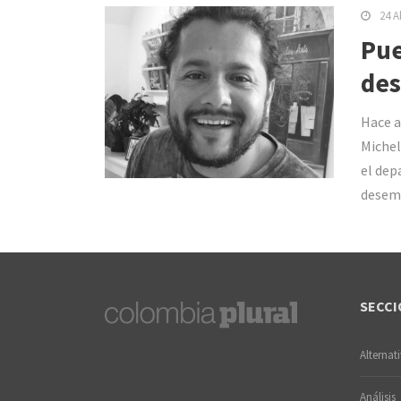
24 A
Pue
des
Hace a
Michel
el dep
desemp
SECCI
Alternat
Análisis