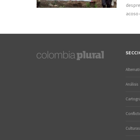
despre
acoso e
SECCI
Alternat
Análisis
Cartogra
Conflict
Culturas