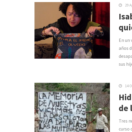
29 A
Isa
qui
En un 
años d
desapa
sus hijo
14 O
Hid
de 
Tres n
curso 