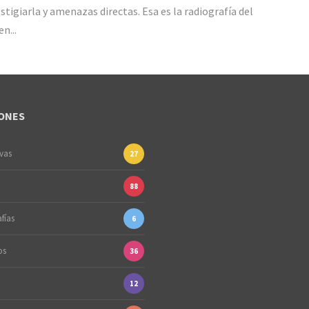
stigiarla y amenazas directas. Esa es la radiografía del
n...
ONES
ivas
27
88
fías
6
os
36
12