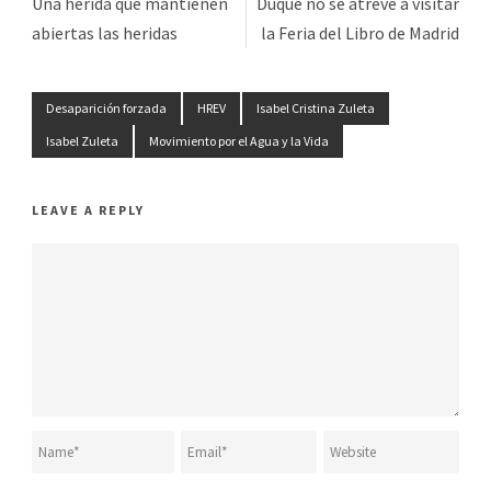
Una herida que mantienen
Duque no se atreve a visitar
abiertas las heridas
la Feria del Libro de Madrid
Desaparición forzada
HREV
Isabel Cristina Zuleta
Isabel Zuleta
Movimiento por el Agua y la Vida
LEAVE A REPLY