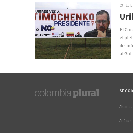
19 D
Uri
El Con
el ple
desinf
al Gob
SECCI
Alternat
Análisis