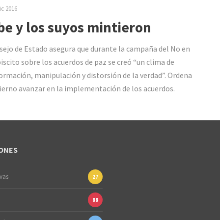
ic 2016
be y los suyos mintieron
sejo de Estado asegura que durante la campaña del No en
biscito sobre los acuerdos de paz se creó “un clima de
ormación, manipulación y distorsión de la verdad”. Ordena
ierno avanzar en la implementación de los acuerdos.
ONES
ivas
27
88