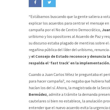
“Estábamos buscando que la gente saliera a votar 
explicar los acuerdos para centrar el mensaje en 
campaña por el No de Centro Democrático,
Juan
uribismo y los opositores al Acuerdo de Paz y res
su discurso estaba plagado de mentiras sobre el
regañina pública del líder del uribismo, renuncia
y
el Consejo de Estado reconoce y denuncia la
respalda el ‘fast track’ en la implementación.
Cuando a Juan Carlos Vélez le preguntaba el per
para hacer campaña?, no negaba que hubiera habi
hacían los del sí. Ahora, la magistrada de la Sec
Bermúdez
, admite a trámite la demanda present
cautelares si bien no establece, la anulación pr
entender que el nuevo acuerdo evita la urgencia d