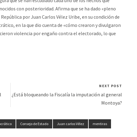
gura que se han estudiado cada uno de los hechos que
nocidos con posterioridad. Afirma que se ha dado «pleno
la República por Juan Carlos Vélez Uribe, en su condición de
ático, en la que dio cuenta de «cómo crearon y divulgaron
rcieron violencia por engaño contra el electorado, lo que
NEXT POST
l
¿Está bloqueando la Fiscalía la imputación al general
Montoya?
crático
Consejo de Estado
Juan carlos Vélez
mentiras