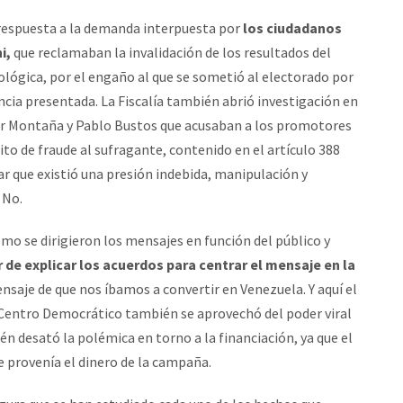
respuesta a la demanda interpuesta por
los ciudadanos
i,
que reclamaban la invalidación de los resultados del
cológica, por el engaño al que se sometió al electorado por
ncia presentada. La Fiscalía también abrió investigación en
er Montaña y Pablo Bustos que acusaban a los promotores
ito de fraude al sufragante, contenido en el artículo 388
r que existió una presión indebida, manipulación y
 No.
mo se dirigieron los mensajes en función del público y
r de explicar los acuerdos para centrar el mensaje en la
ensaje de que nos íbamos a convertir en Venezuela. Y aquí el
 Centro Democrático también se aprovechó del poder viral
én desató la polémica en torno a la financiación, ya que el
e provenía el dinero de la campaña.