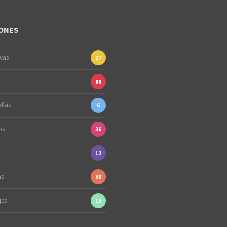
ONES
ivas
27
88
fías
6
os
36
12
as
30
jes
15