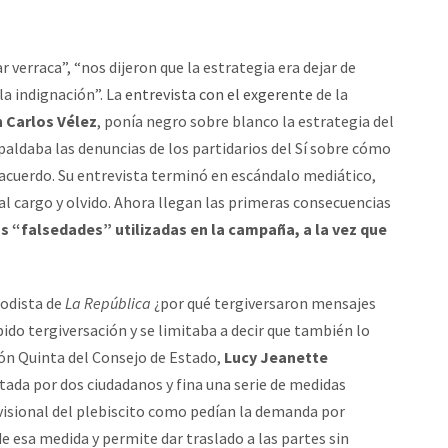
verraca”, “nos dijeron que la estrategia era dejar de
la indignación”. La
entrevista con el exgerente
de la
 Carlos Vélez
, ponía negro sobre blanco la estrategia del
paldaba las denuncias de los partidarios del Sí sobre cómo
 acuerdo. Su entrevista terminó en escándalo mediático,
 al cargo y olvido. Ahora llegan las primeras consecuencias
s “falsedades” utilizadas en la campaña, a la vez que
iodista de
La República
¿por qué tergiversaron mensajes
do tergiversación y se limitaba a decir que también lo
ción Quinta del Consejo de Estado,
Lucy Jeanette
ada por dos ciudadanos y fina una serie de medidas
ovisional del plebiscito como pedían la demanda por
e esa medida y permite dar traslado a las partes sin