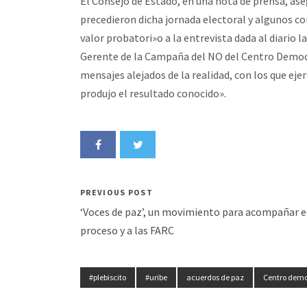
El Consejo de Estado, en una nota de prensa, ase
precedieron dicha jornada electoral y algunos co
valor probatori»o a la entrevista dada al diario 
Gerente de la Campaña del NO del Centro Democr
mensajes alejados de la realidad, con los que eje
produjo el resultado conocido».
PREVIOUS POST
‘Voces de paz’, un movimiento para acompañar e
proceso y a las FARC
#plebiscito
#uribe
acuerdos de paz
Centro demo