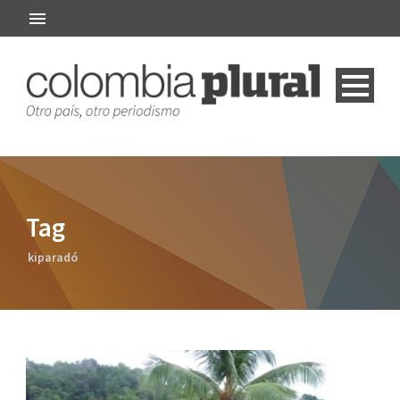
Tag
kiparadó