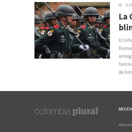
16 M
La 
bli
El inf
Humano
ambigü
funcio
de Est
SECCI
Alternat