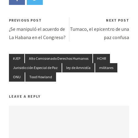
PREVIOUS POST
NEXT POST
¿Se manipuló el acuerdo de
Tumaco, el epicentro de una
La Habana en el Congreso?
paz confusa
#JEP
Alto Comisionado Derechos Humanos
HCHR
Jurisidicción Especial de Paz
ley de Amnistía
militares
ONU
Tood Howland
LEAVE A REPLY